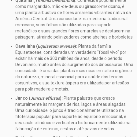
Quitônia (
Tithonia diversifolia
):
Conhecida popularmente
como margaridão, mão-de-deus ou girassol-mexicano, é
uma planta arbustiva de flores amarelas vibrantes nativa da
América Central. Uma curiosidade: na medicina tradicional
mexicana, suas folhas são utilizadas para suporte
metabólico e suas grandes flores amarelas se destacam na
paisagem, atraindo polinizadores como abelhas e borboletas.
Cavalinha (
Equisetum arvense
):
Planta da família
Equisetaceae, considerada um verdadeiro "fóssil vivo" por
existir há mais de 300 milhões de anos, desde o período
Devoniano, muito antes do surgimento dos dinossauros. Uma
curiosidade: é uma das plantas mais ricas em silício orgânico
da natureza, mineral essencial para a saúde dos tecidos
conjuntivos, e sua textura áspera era utilizada por artesãos
para polir madeira e metais.
Junco (
Juncus effusus
):
Planta palustre que cresce
naturalmente às margens de rios, lagos e áreas alagadas.
Uma curiosidade: o junco é tradicionalmente utilizado na
fitoterapia popular para suporte ao equilíbrio emocional, e
seu caule cilíndrico e vertical era historicamente utilizado na
fabricação de esteiras, cestos e até pavios de velas.