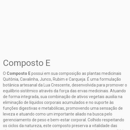
Entregas para o CEP:
ALTERAR CEP
Meios de envio
CALCULAR
NÃO SEI MEU CEP
Composto E
O
Composto E
possui em sua composição as plantas medicinais
Quitônia, Cavalinha, Junco, Rubim e Carqueja. É uma formulação
botânica artesanal da Lua Crescente, desenvolvida para promover o
equilíbrio sistêmico através da força das ervas medicinais. Atuando
de forma integrada, sua combinação de ativos vegetais auxilia na
eliminação de líquidos corporais acumulados e no suporte às
funções digestivas e metabólicas, promovendo uma sensação de
leveza e atuando como um importante aliado na busca pelo
gerenciamento de peso e bem-estar corporal. Colhido respeitando
os ciclos da natureza, este composto preserva a vitalidade das