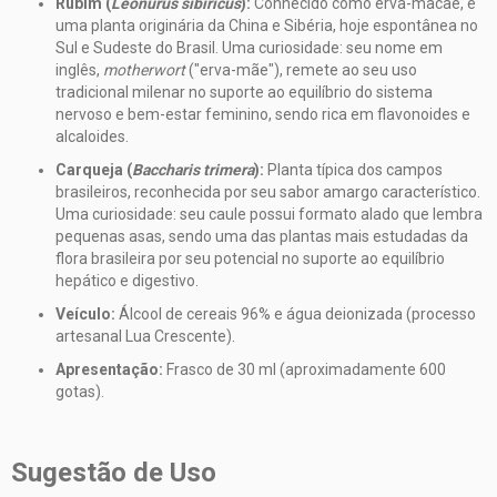
Rubim (
Leonurus sibiricus
):
Conhecido como erva-macaé, é
uma planta originária da China e Sibéria, hoje espontânea no
Sul e Sudeste do Brasil. Uma curiosidade: seu nome em
inglês,
motherwort
("erva-mãe"), remete ao seu uso
tradicional milenar no suporte ao equilíbrio do sistema
nervoso e bem-estar feminino, sendo rica em flavonoides e
alcaloides.
Carqueja (
Baccharis trimera
):
Planta típica dos campos
brasileiros, reconhecida por seu sabor amargo característico.
Uma curiosidade: seu caule possui formato alado que lembra
pequenas asas, sendo uma das plantas mais estudadas da
flora brasileira por seu potencial no suporte ao equilíbrio
hepático e digestivo.
Veículo:
Álcool de cereais 96% e água deionizada (processo
artesanal Lua Crescente).
Apresentação:
Frasco de 30 ml (aproximadamente 600
gotas).
Sugestão de Uso