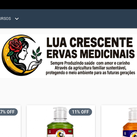
URSOS
7
% OFF
11
% OFF