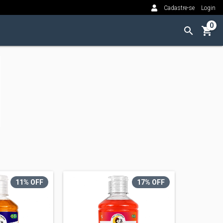
Cadastre-se
Login
0
11
% OFF
17
% OFF