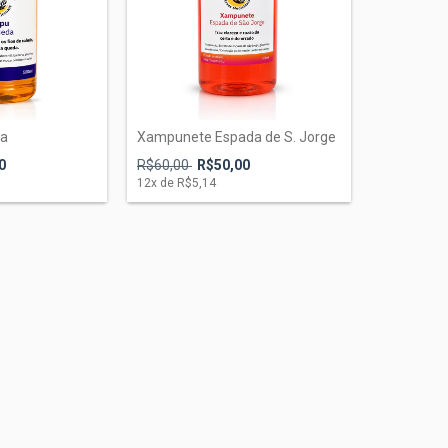
da
Xampunete Espada de S. Jorge
0
R$60,00
R$50,00
12
x de
R$5,14