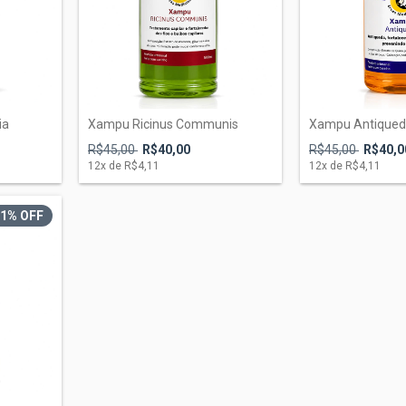
ia
Xampu Ricinus Communis
Xampu Antique
R$45,00
R$40,00
R$45,00
R$40,0
12
x de
R$4,11
12
x de
R$4,11
1
% OFF