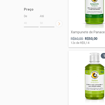
Preço
De
Até
Xampunete de Panace
R$60,00
R$50,00
12
x de
R$5,14
1